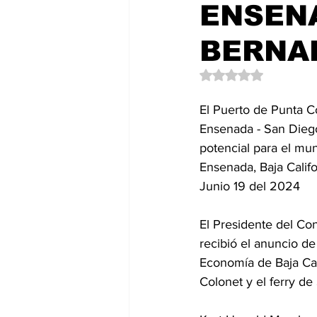
ENSEN
Política
EntramadoBC
T
BERNA
Obtuvo NaN de 5 es
El Puerto de Punta Co
Ensenada - San Diego
potencial para el mun
Ensenada, Baja Califo
Junio 19 del 2024
El Presidente del Co
recibió el anuncio de
Economía de Baja Cal
Colonet y el ferry d