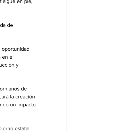
 sigue en pie, 
ada de 
n oportunidad 
 en el 
ucción y 
ornianos de 
ará la creación 
ando un impacto 
erno estatal 