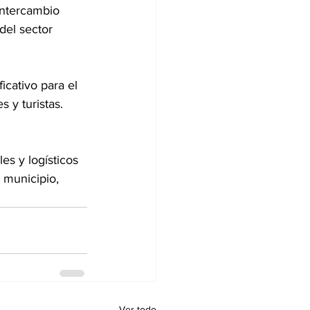
intercambio 
del sector 
icativo para el 
 y turistas. 
es y logísticos 
 municipio, 
Ver todo