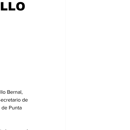
ILLO
ia
lo Bernal, 
ecretario de 
o de Punta 