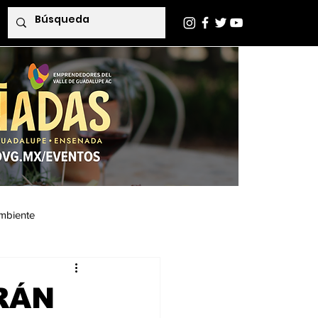
mbiente
Indaba Editorial
RÁN