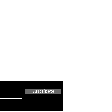
Red Viva cumple un año
Agua
con impacto en
Ens
educación, inclusión y
Sán
conservación; formaliza
alianza con el Cabildo
de Ensenada
 boletín
Suscríbete