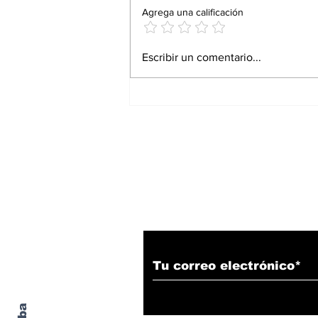
Agrega una calificación
Proturismo responde
Escribir un comentario...
con resultados: Andrés
Martínez Bremer
Suscríbete a nuestro