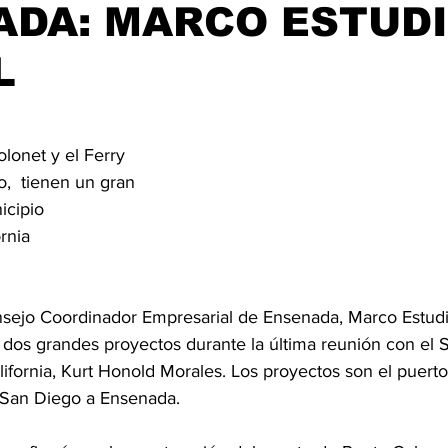
ADA: MARCO ESTUD
ijuana, Baja California
Ciencia & Tech
Tecate, Baja Californ
L
trellas.
lonet y el Ferry 
,  tienen un gran 
icipio 
rnia 
nsejo Coordinador Empresarial de Ensenada, Marco Estudil
 dos grandes proyectos durante la última reunión con el S
ifornia, Kurt Honold Morales. Los proyectos son el puert
e San Diego a Ensenada.