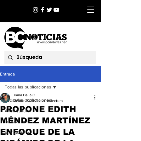
Entrada
Todas las publicaciones
Karla De la O
Todas las publicaciones
26 abr 2024
2 min de lectura
PROPONE EDITH
Arte&Cultura
MÉNDEZ MARTÍNEZ
Internacional
ENFOQUE DE LA
EnVictoria