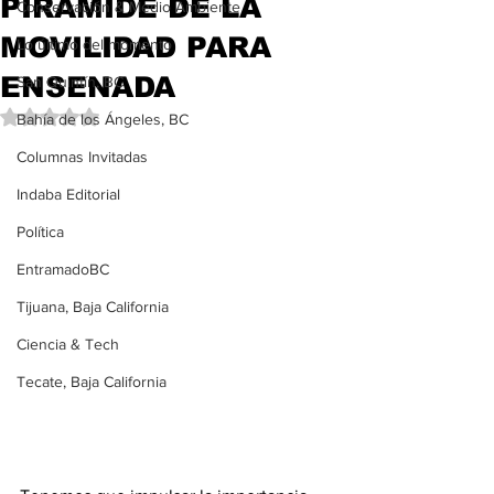
PIRÁMIDE DE LA
Conservación & Medio Ambiente
MOVILIDAD PARA
Lo último del momento
ENSENADA
San Quintín, BC
Obtuvo NaN de 5 estrellas.
Bahía de los Ángeles, BC
Columnas Invitadas
Indaba Editorial
Política
EntramadoBC
Tijuana, Baja California
Ciencia & Tech
Tecate, Baja California