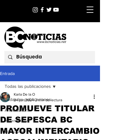
Entrada
Todas las publicaciones
Karla De la O
Todas las publicaciones
24 jun 2024
2 min de lectura
PROMUEVE TITULAR
Arte&Cultura
DE SEPESCA BC
Internacional
MAYOR INTERCAMBIO
EnVictoria