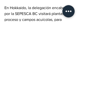
En Hokkaido, la delegación encabezada 
por la SEPESCA BC visitará plantas de 
proceso y campos acuícolas, para 
conocer sus procesos y aprovechar su 
experiencia en la industria de la 
transformación de Baja California