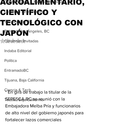
AGROALIMENTARIO,
Conservación & Medio Ambiente
CIENTÍFICO Y
Lo último del momento
TECNOLÓGICO CON
San Quintín, BC
JAPÓN
Bahía de los Ángeles, BC
Obtuvo NaN de 5 estrellas.
Columnas Invitadas
Indaba Editorial
Política
EntramadoBC
Tijuana, Baja California
Ciencia & Tech
* En gira de trabajo la titular de la 
SEPESCA BC se reunió con la 
Tecate, Baja California
Embajadora Melba Pría y funcionarios 
de alto nivel del gobierno japonés para 
fortalecer lazos comerciales