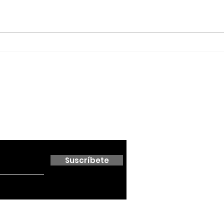
Red Viva cumple un año
Agua
con impacto en
Ens
educación, inclusión y
Sán
conservación; formaliza
alianza con el Cabildo
de Ensenada
 boletín
Suscríbete