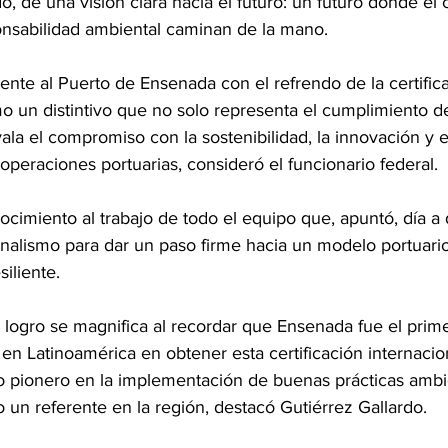
do, de una visión clara hacia el futuro: un futuro donde el
nsabilidad ambiental caminan de la mano.
ente al Puerto de Ensenada con el refrendo de la certific
o un distintivo que no solo representa el cumplimiento d
vala el compromiso con la sostenibilidad, la innovación y e
operaciones portuarias, consideró el funcionario federal.
imiento al trabajo de todo el equipo que, apuntó, día a 
onalismo para dar un paso firme hacia un modelo portuario
iliente.
 logro se magnifica al recordar que Ensenada fue el prim
n Latinoamérica en obtener esta certificación internacion
pionero en la implementación de buenas prácticas ambie
un referente en la región, destacó Gutiérrez Gallardo.