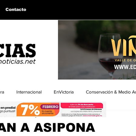
Contacto
ura
Internacional
EnVictoria
Conservación & Medio A
ón|BCNoticias
26 ago 2025
3 min de lectura
uintín, BC
Bahía de los Ángeles, BC
Columnas Invitadas
AN A ASIPONA