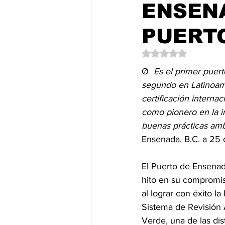
ENSEN
Política
EntramadoBC
T
PUERT
Obtuvo NaN de 5 es
Ø  
Es el primer puer
segundo en Latinoamé
certificación interna
como pionero en la 
buenas prácticas amb
Ensenada, B.C. a 25 
El Puerto de Ensena
hito en su compromiso
al lograr con éxito la
Sistema de Revisión 
Verde, una de las dis