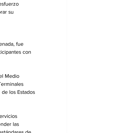
esfuerzo 
rar su 
enada, fue 
icipantes con 
el Medio 
erminales 
 de los Estados 
rvicios 
nder las 
estándares de 