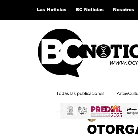
Las Noticias
BC Noticias
Nosotros
Todas las publicaciones
Arte&Cult
César Esparza Ram
Lo último del momento
San Q
OTORG