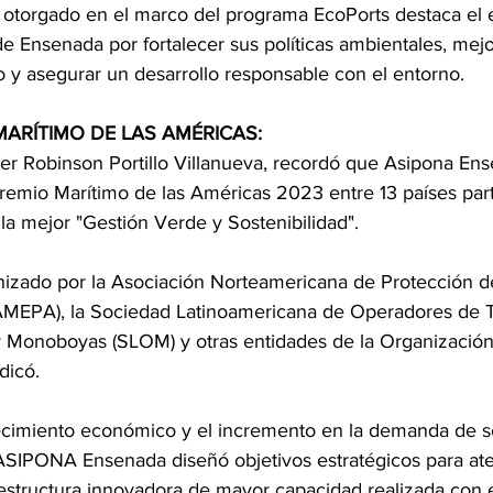
 otorgado en el marco del programa EcoPorts destaca el 
e Ensenada por fortalecer sus políticas ambientales, mejo
y asegurar un desarrollo responsable con el entorno.
ARÍTIMO DE LAS AMÉRICAS: 
ier Robinson Portillo Villanueva, recordó que Asipona Ens
remio Marítimo de las Américas 2023 entre 13 países part
la mejor "Gestión Verde y Sostenibilidad".
nizado por la Asociación Norteamericana de Protección d
MEPA), la Sociedad Latinoamericana de Operadores de T
y Monoboyas (SLOM) y otras entidades de la Organización
dicó.
ecimiento económico y el incremento en la demanda de se
a ASIPONA Ensenada diseñó objetivos estratégicos para ate
estructura innovadora de mayor capacidad realizada con 