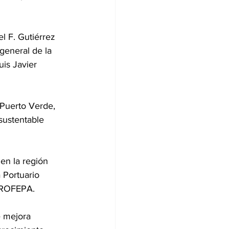
l F. Gutiérrez 
general de la 
is Javier 
Puerto Verde, 
sustentable 
en la región 
 Portuario 
 PROFEPA.
e mejora 