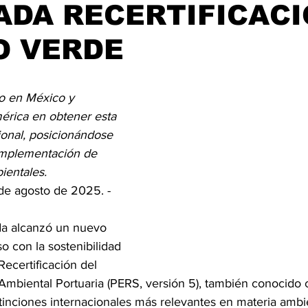
ADA RECERTIFICAC
ijuana, Baja California
Ciencia & Tech
Tecate, Baja Californ
O VERDE
trellas.
to en México y 
rica en obtener esta 
cional, posicionándose 
implementación de 
ientales.
de agosto de 2025. - 
da alcanzó un nuevo 
 con la sostenibilidad 
 Recertificación del 
Ambiental Portuaria (PERS, versión 5), también conocido
tinciones internacionales más relevantes en materia ambie