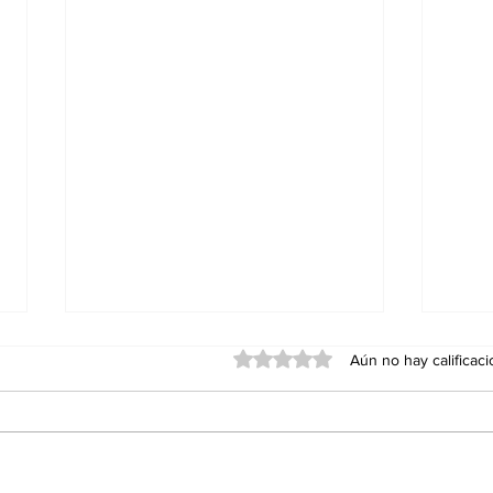
Obtuvo 0 de 5 estrellas.
Aún no hay calificac