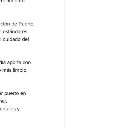
 crecimiento 
ación de Puerto 
e estándares 
l cuidado del 
día aporta con 
 más limpio, 
er puerto en 
al, 
ntales y 