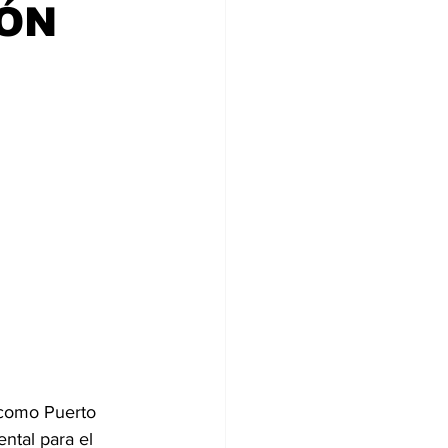
IÓN
ia
 como Puerto 
ntal para el 