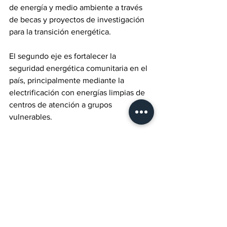
de energía y medio ambiente a través 
de becas y proyectos de investigación 
para la transición energética.
El segundo eje es fortalecer la 
seguridad energética comunitaria en el 
país, principalmente mediante la 
electrificación con energías limpias de 
centros de atención a grupos 
vulnerables.  
Todos estos esfuerzos, además, están 
alineados a los Objetivos de Desarrollo 
Sostenible de la Organización de las 
Naciones Unidas (ONU) tales como 
promover educación de calidad, reducir 
las desigualdades, y favorecer un 
trabajo decente y crecimiento 
económico, entre otros.  