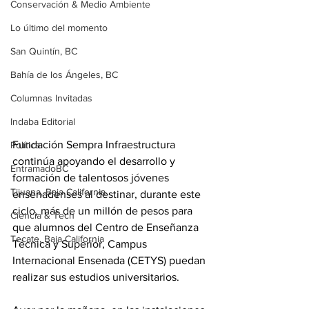
Conservación & Medio Ambiente
Lo último del momento
San Quintín, BC
Bahía de los Ángeles, BC
Columnas Invitadas
Indaba Editorial
Fundación Sempra Infraestructura 
Política
continúa apoyando el desarrollo y 
EntramadoBC
formación de talentosos jóvenes 
Tijuana, Baja California
ensenadenses al destinar, durante este 
ciclo, más de un millón de pesos para 
Ciencia & Tech
que alumnos del Centro de Enseñanza 
Tecate, Baja California
Técnica y Superior, Campus 
Internacional Ensenada (CETYS) puedan 
realizar sus estudios universitarios. 