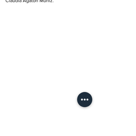
Claudia Agatón Muñiz. 
Baja California
TePlaticamosLaHistoria
México
Ensenada
Competitividad
Sector Productivo