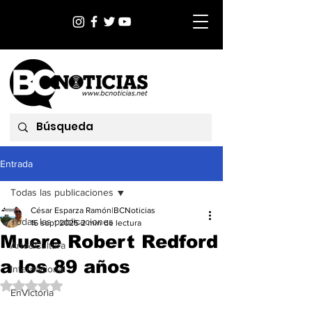
Entrada
Todas las publicaciones
César Esparza Ramón|BCNoticias
Todas las publicaciones
16 sept 2025
2 min de lectura
Muere Robert Redford
Arte&Cultura
a los 89 años
Internacional
Obtuvo NaN de 5 estrellas.
EnVictoria