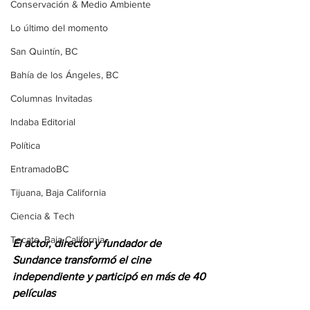
Conservación & Medio Ambiente
Lo último del momento
San Quintín, BC
Bahía de los Ángeles, BC
Columnas Invitadas
Indaba Editorial
Política
EntramadoBC
Tijuana, Baja California
Ciencia & Tech
Tecate, Baja California
El actor, director y fundador de 
Sundance transformó el cine 
independiente y participó en más de 40 
películas