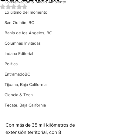
Conservación & Medio Ambiente
Obtuvo NaN de 5 estrellas.
Lo último del momento
San Quintín, BC
Bahía de los Ángeles, BC
Columnas Invitadas
Indaba Editorial
Política
EntramadoBC
Tijuana, Baja California
Ciencia & Tech
Tecate, Baja California
Con más de 35 mil kilómetros de 
extensión territorial, con 8 