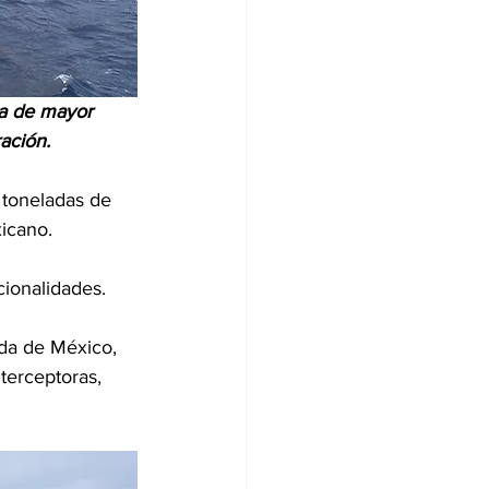
la de mayor 
ación.
 toneladas de 
icano.
cionalidades. 
da de México, 
terceptoras, 