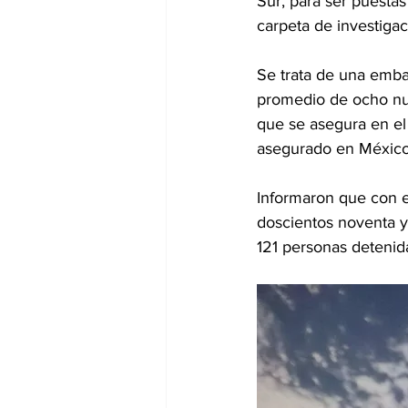
Sur, para ser puestas
carpeta de investigac
Se trata de una emba
promedio de ocho nud
que se asegura en el
asegurado en México 
Informaron que con es
doscientos noventa y
121 personas detenidas