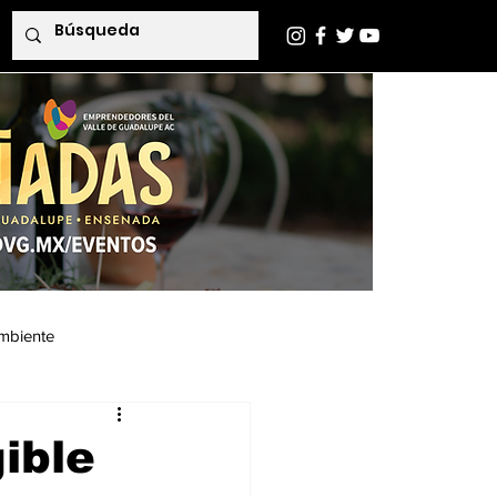
mbiente
Indaba Editorial
ible