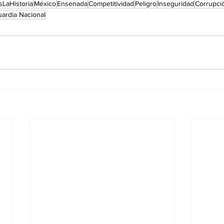
sLaHistoria
México
Ensenada
Competitividad
Peligro
Inseguridad
Corrupci
ardia Nacional