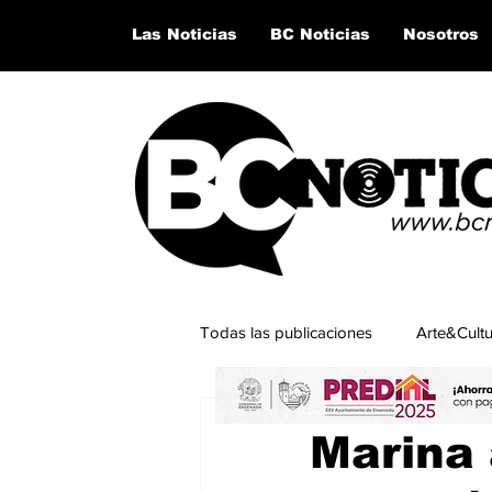
Las Noticias
BC Noticias
Nosotros
Todas las publicaciones
Arte&Cult
30 jun 2023
1 min de lectu
Lo último del momento
San Q
Marina