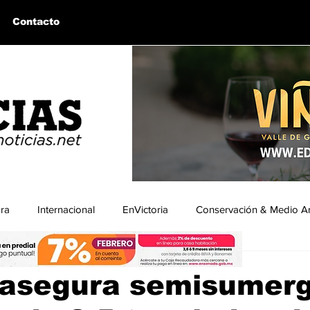
Contacto
ura
Internacional
EnVictoria
Conservación & Medio A
ra
uintín, BC
Bahía de los Ángeles, BC
Columnas Invitadas
 asegura semisumerg