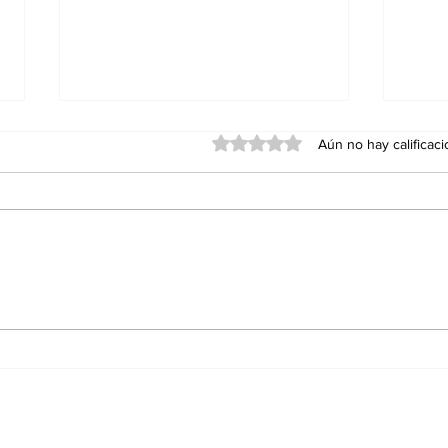
Obtuvo 0 de 5 estrellas.
Aún no hay calificac
Red Viva cumple un año
Agua
con impacto en
Ens
educación, inclusión y
Sán
conservación; formaliza
alianza con el Cabildo
de Ensenada