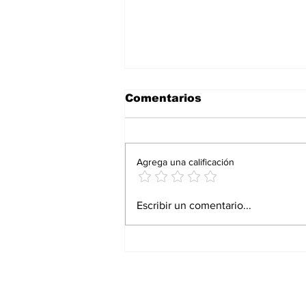
Comentarios
Agrega una calificación
Proturismo responde
Escribir un comentario...
con resultados: Andrés
Martínez Bremer