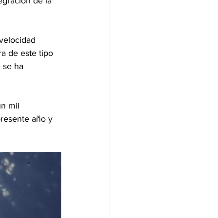
egración de la 
velocidad 
 de este tipo 
 se ha 
n mil 
presente año y 