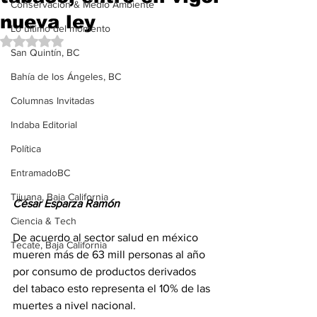
Conservación & Medio Ambiente
nueva ley
Lo último del momento
Obtuvo NaN de 5 estrellas.
San Quintín, BC
Bahía de los Ángeles, BC
Columnas Invitadas
Indaba Editorial
Política
EntramadoBC
Tijuana, Baja California
César Esparza Ramón 
Ciencia & Tech
De acuerdo al sector salud en méxico 
Tecate, Baja California
mueren más de 63 mill personas al año 
por consumo de productos derivados 
del tabaco esto representa el 10% de las 
muertes a nivel nacional.