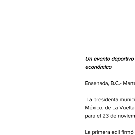
Un evento deportivo d
económico
Ensenada, B.C.- Mart
 La presidenta municipal Claudia Agatón Muñiz anunció que Ensenada será sede del Desafío 
México, de La Vuelta
para el 23 de novie
La primera edil firm