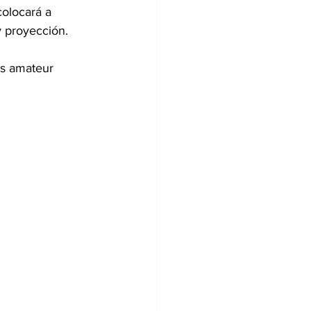
olocará a 
y proyección.
as amateur 