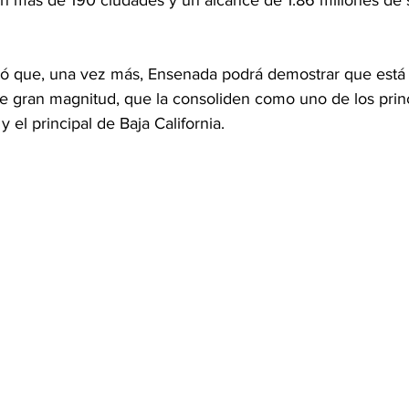
en más de 190 ciudades y un alcance de 1.86 millones de 
tó que, una vez más, Ensenada podrá demostrar que está l
e gran magnitud, que la consoliden como uno de los princ
y el principal de Baja California.