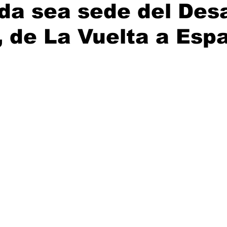
a sea sede del Desa
ijuana, Baja California
Ciencia & Tech
Tecate, Baja Californ
 de La Vuelta a Esp
trellas.