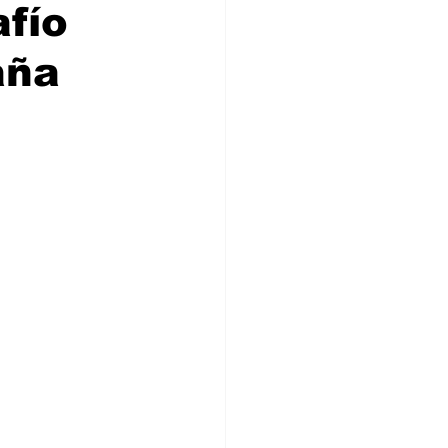
fío
ia
aña