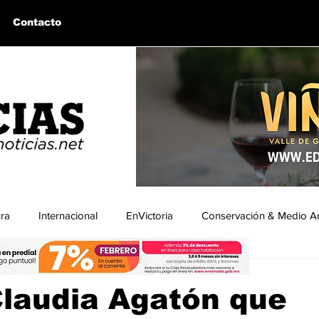
Contacto
ura
Internacional
EnVictoria
Conservación & Medio A
ón|BCNoticias
9 dic 2025
1 min de lectura
uintín, BC
Bahía de los Ángeles, BC
Columnas Invitadas
laudia Agatón que