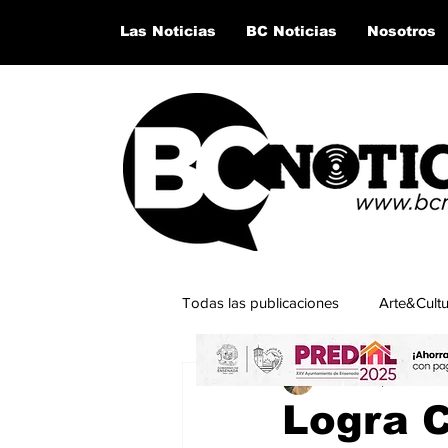
Las Noticias
BC Noticias
Nosotros
Todas las publicaciones
Arte&Cult
César Esparza Ram
Lo último del momento
San Q
Logra C