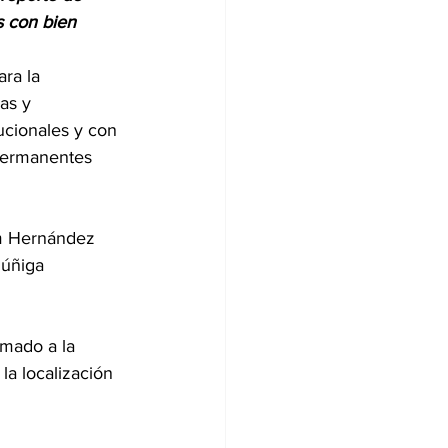
s con bien
ara la 
as y 
ucionales y con 
 permanentes 
em Hernández 
Zúñiga 
mado a la 
la localización 