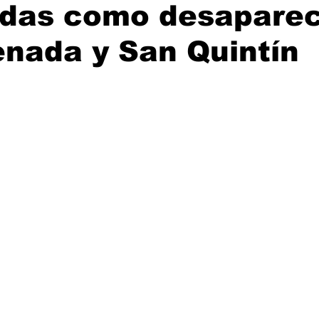
adas como desaparec
ijuana, Baja California
Ciencia & Tech
Tecate, Baja Californ
nada y San Quintín
trellas.