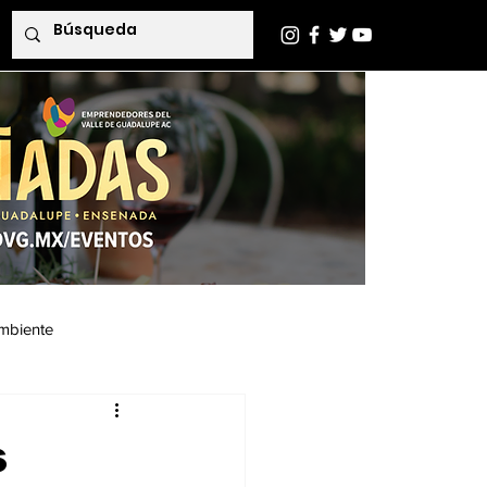
mbiente
Indaba Editorial
s