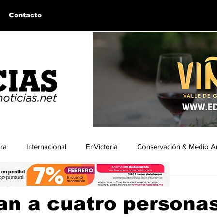
Contacto
ura
Internacional
EnVictoria
Conservación & Medio A
ón|BCNoticias
4 dic 2025
1 min de lectura
uintín, BC
Bahía de los Ángeles, BC
Columnas Invitadas
an a cuatro persona