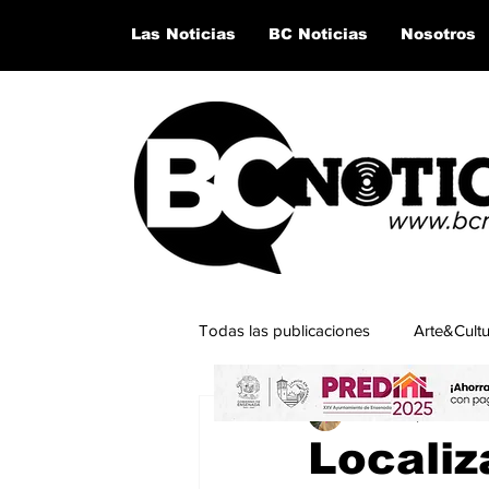
Las Noticias
BC Noticias
Nosotros
Todas las publicaciones
Arte&Cult
César Esparza Ram
Lo último del momento
San Q
Localiz