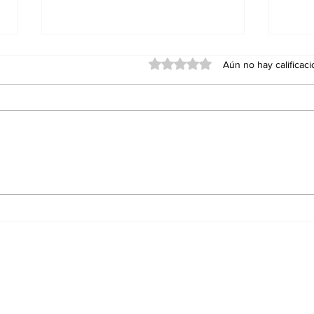
Obtuvo 0 de 5 estrellas.
Aún no hay calificac
Red Viva cumple un año
Agua
con impacto en
Ens
educación, inclusión y
Sán
conservación; formaliza
alianza con el Cabildo
de Ensenada