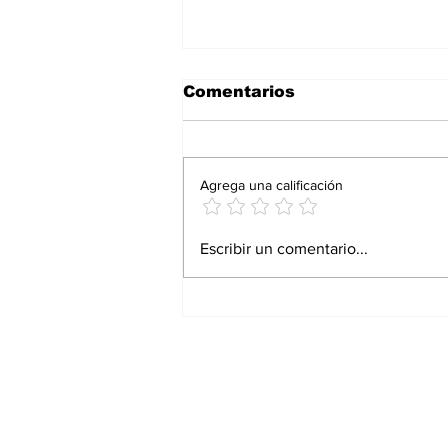
Comentarios
Agrega una calificación
Proturismo responde
Escribir un comentario...
con resultados: Andrés
Martínez Bremer