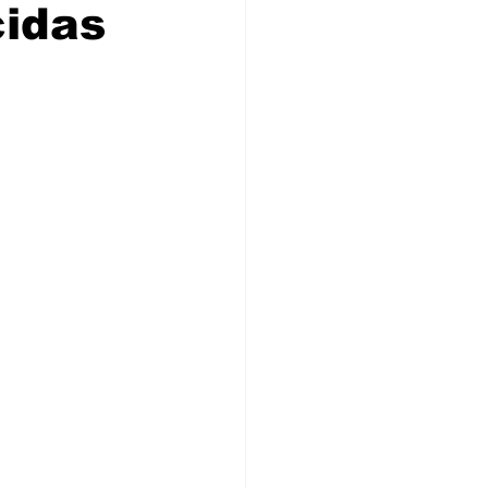
idas
ia