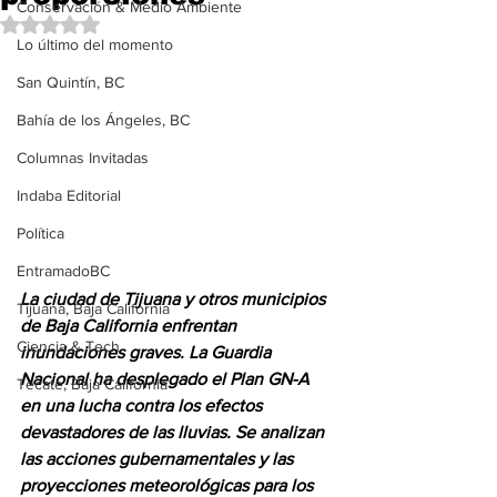
Conservación & Medio Ambiente
Obtuvo NaN de 5 estrellas.
Lo último del momento
San Quintín, BC
Bahía de los Ángeles, BC
Columnas Invitadas
Indaba Editorial
Política
EntramadoBC
La ciudad de Tijuana y otros municipios 
Tijuana, Baja California
de Baja California enfrentan 
Ciencia & Tech
inundaciones graves. La Guardia 
Nacional ha desplegado el Plan GN-A 
Tecate, Baja California
en una lucha contra los efectos 
devastadores de las lluvias. Se analizan 
las acciones gubernamentales y las 
proyecciones meteorológicas para los 