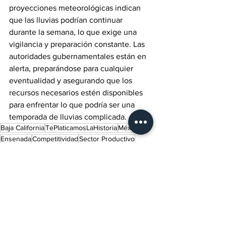
proyecciones meteorológicas indican 
que las lluvias podrían continuar 
durante la semana, lo que exige una 
vigilancia y preparación constante. Las 
autoridades gubernamentales están en 
alerta, preparándose para cualquier 
eventualidad y asegurando que los 
recursos necesarios estén disponibles 
para enfrentar lo que podría ser una 
temporada de lluvias complicada.
Baja California
TePlaticamosLaHistoria
México
Ensenada
Competitividad
Sector Productivo
Sector Empresarial
Mal gobierno
Gobernadora de Baja California
Tijuana
Marina del Pilar Ávila Olmeda
Fuerzas Armadas
Lluvia
Rosarito
Lo último del momento