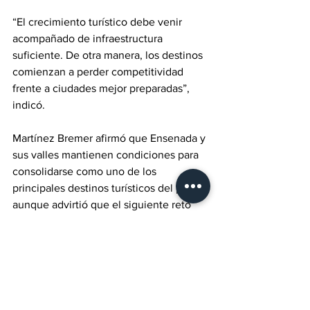
“El crecimiento turístico debe venir 
acompañado de infraestructura 
suficiente. De otra manera, los destinos 
comienzan a perder competitividad 
frente a ciudades mejor preparadas”, 
indicó.
Martínez Bremer afirmó que Ensenada y 
sus valles mantienen condiciones para 
consolidarse como uno de los 
principales destinos turísticos del país, 
aunque advirtió que el siguiente reto 
será fortalecer la capacidad urbana y 
turística de la región.
“La infraestructura turística del futuro no 
solamente será la más moderna. Será la 
que permita recibir a más personas con 