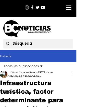
Entrada
Todas las publicaciones
César Esparza Ramón|BCNoticias
Todas las publicaciones
24 may
2 min de lectura
Infraestructura
Arte&Cultura
turística, factor
Internacional
determinante para
EnVictoria