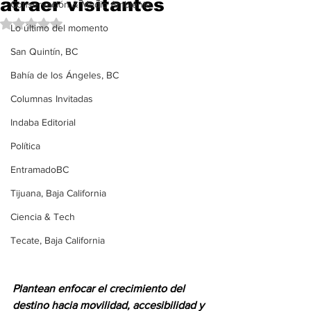
atraer visitantes
Conservación & Medio Ambiente
Obtuvo NaN de 5 estrellas.
Lo último del momento
San Quintín, BC
Bahía de los Ángeles, BC
Columnas Invitadas
Indaba Editorial
Política
EntramadoBC
Tijuana, Baja California
Ciencia & Tech
Tecate, Baja California
Plantean enfocar el crecimiento del 
destino hacia movilidad, accesibilidad y 