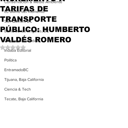
Conservación & Medio Ambiente
TARIFAS DE
Lo último del momento
TRANSPORTE
San Quintín, BC
PÚBLICO: HUMBERTO
Bahía de los Ángeles, BC
VALDÉS ROMERO
Columnas Invitadas
Obtuvo NaN de 5 estrellas.
Indaba Editorial
Política
EntramadoBC
Tijuana, Baja California
Ciencia & Tech
Tecate, Baja California