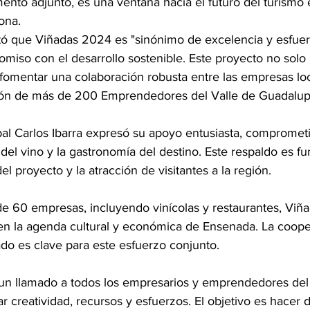
ento adjunto, es una ventana hacia el futuro del turismo 
ona.
ltó que Viñadas 2024 es "sinónimo de excelencia y esfuer
miso con el desarrollo sostenible. Este proyecto no solo 
n fomentar una colaboración robusta entre las empresas lo
ción de más de 200 Emprendedores del Valle de Guadalup
pal Carlos Ibarra expresó su apoyo entusiasta, compromet
n del vino y la gastronomía del destino. Este respaldo es f
el proyecto y la atracción de visitantes a la región.
 de 60 empresas, incluyendo vinícolas y restaurantes, Viñ
 en la agenda cultural y económica de Ensenada. La coope
ado es clave para este esfuerzo conjunto.
o un llamado a todos los empresarios y emprendedores del
 creatividad, recursos y esfuerzos. El objetivo es hacer 