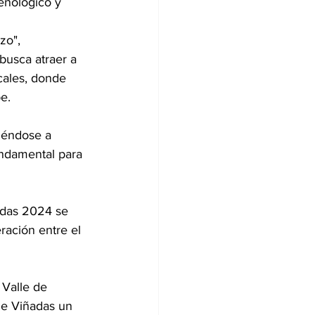
enológico y 
zo", 
busca atraer a 
cales, donde 
e.
iéndose a 
undamental para 
adas 2024 se 
ración entre el 
 Valle de 
de Viñadas un 