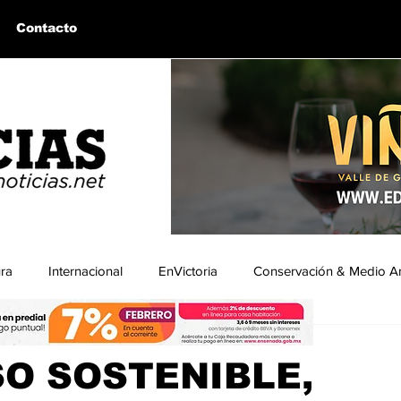
Contacto
ura
Internacional
EnVictoria
Conservación & Medio A
 2024
2 min de lectura
uintín, BC
Bahía de los Ángeles, BC
Columnas Invitadas
O SOSTENIBLE,