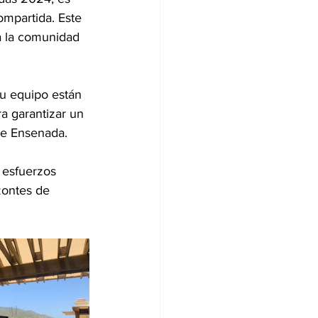
ompartida. Este 
a la comunidad 
su equipo están 
a garantizar un 
de Ensenada.
 esfuerzos 
zontes de 