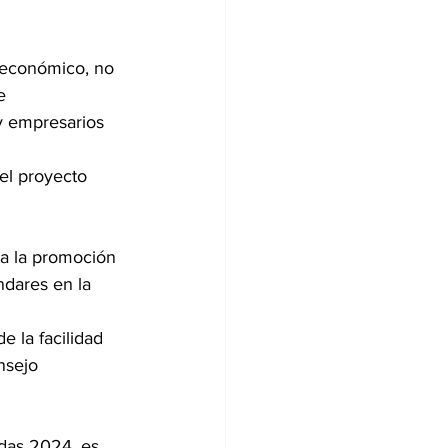
 económico, no 
e 
y empresarios 
el proyecto 
a la promoción 
ndares en la 
e la facilidad 
nsejo 
adas 2024, es 