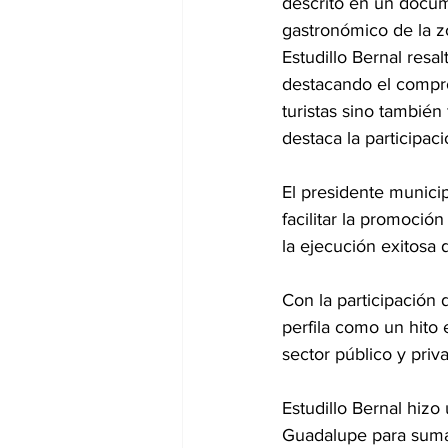
descrito en un docum
gastronómico de la z
Estudillo Bernal resa
destacando el compro
turistas sino tambié
destaca la participa
El presidente munici
facilitar la promoció
la ejecución exitosa d
Con la participación
perfila como un hito
sector público y priv
Estudillo Bernal hiz
Guadalupe para sumar