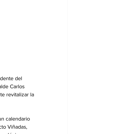
dente del 
lde Carlos 
 revitalizar la 
un calendario 
cto Viñadas, 