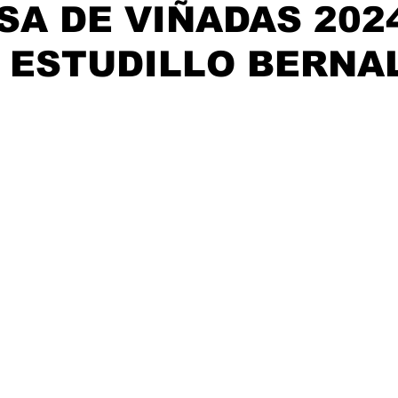
A DE VIÑADAS 2024
ijuana, Baja California
Ciencia & Tech
Tecate, Baja Californ
 ESTUDILLO BERNA
trellas.