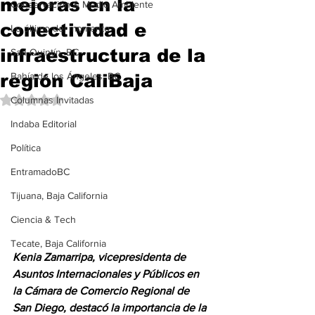
mejoras en la
Conservación & Medio Ambiente
conectividad e
Lo último del momento
infraestructura de la
San Quintín, BC
región CaliBaja
Bahía de los Ángeles, BC
Obtuvo NaN de 5 estrellas.
Columnas Invitadas
Indaba Editorial
Política
EntramadoBC
Tijuana, Baja California
Ciencia & Tech
Tecate, Baja California
Kenia Zamarripa, vicepresidenta de 
Asuntos Internacionales y Públicos en 
la Cámara de Comercio Regional de 
San Diego, destacó la importancia de la 