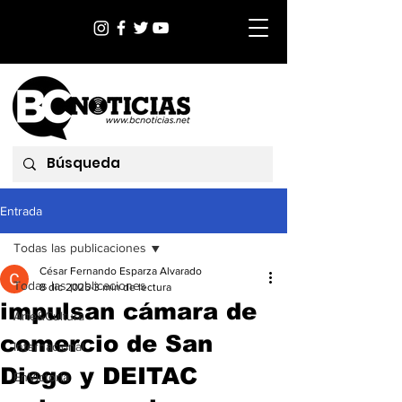
Entrada
Todas las publicaciones
César Fernando Esparza Alvarado
Todas las publicaciones
8 dic 2025
3 min de lectura
impulsan cámara de
Arte&Cultura
comercio de San
Internacional
Diego y DEITAC
EnVictoria