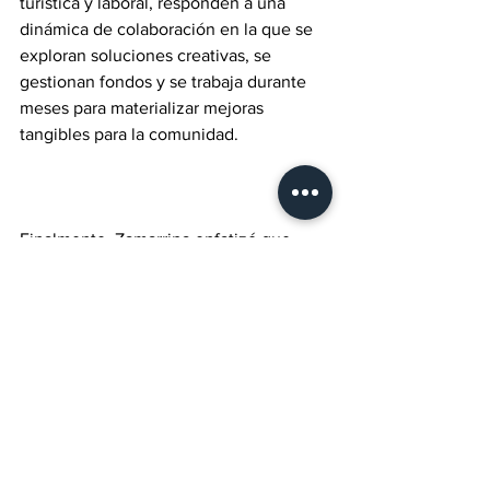
turística y laboral, responden a una 
dinámica de colaboración en la que se 
exploran soluciones creativas, se 
gestionan fondos y se trabaja durante 
meses para materializar mejoras 
tangibles para la comunidad.
Finalmente, Zamarripa enfatizó que 
CaliBaja debe seguir apostando a su 
competitividad a través de una 
conectividad eficiente, impulsada por la 
modernización de la infraestructura 
fronteriza, la inversión tecnológica y la 
capacidad de convertir programas piloto 
locales en modelos replicados a nivel 
internacional. “La región demuestra 
que, cuando se apuesta por el trabajo 