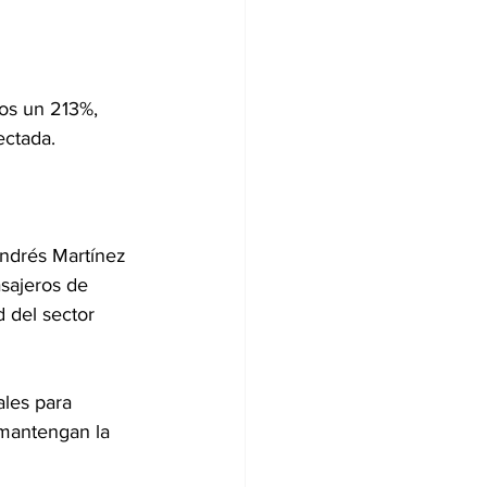
os un 213%, 
ectada.
ndrés Martínez 
sajeros de 
 del sector 
ales para 
 mantengan la 