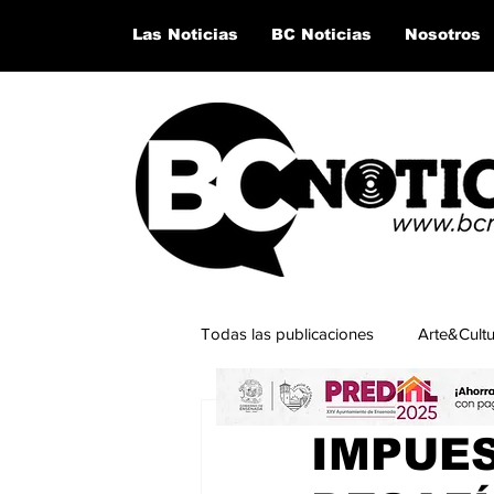
Las Noticias
BC Noticias
Nosotros
Todas las publicaciones
Arte&Cult
5 dic 2024
2 min de lectur
Lo último del momento
San Q
IMPUE