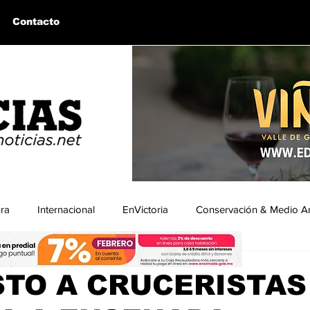
Contacto
ura
Internacional
EnVictoria
Conservación & Medio A
a
uintín, BC
Bahía de los Ángeles, BC
Columnas Invitadas
STO A CRUCERISTAS