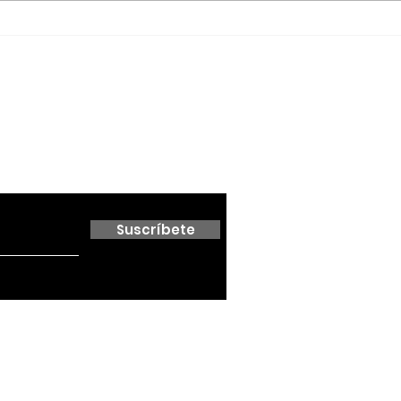
educación, inclusión y
Sán
conservación; formaliza
alianza con el Cabildo
de Ensenada
 boletín
Suscríbete
5 PERIODISMO DIGITAL. CREADO POR BC NOTICIAS | NOTICIAS 
CALIFORNIA