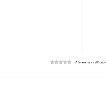
Obtuvo 0 de 5 estrellas.
Aún no hay calificac
Red Viva cumple un año
Agua
con impacto en
Ens