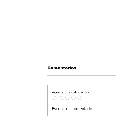
Comentarios
Agrega una calificación
Proturismo responde
Escribir un comentario...
con resultados: Andrés