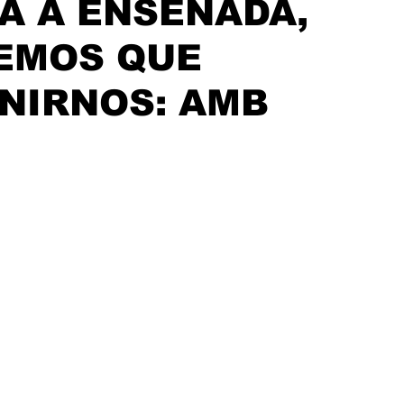
A A ENSENADA,
ijuana, Baja California
Ciencia & Tech
Tecate, Baja Californ
EMOS QUE
NIRNOS: AMB
trellas.