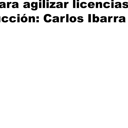
ara agilizar licencia
ijuana, Baja California
Ciencia & Tech
Tecate, Baja Californ
cción: Carlos Ibarra
trellas.