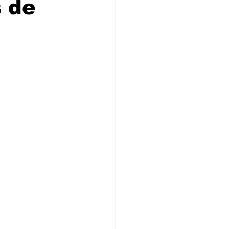
s de
ia