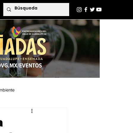
mbiente
Indaba Editorial
a