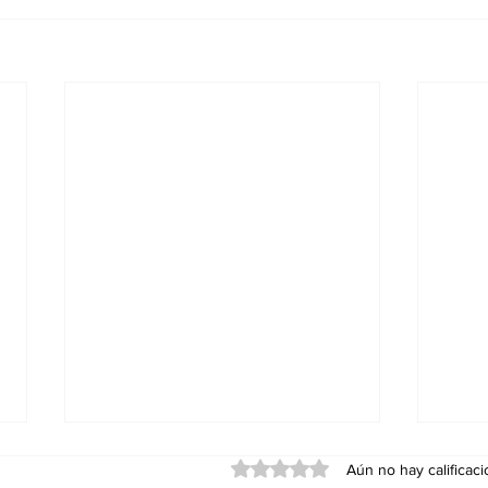
Obtuvo 0 de 5 estrellas.
Aún no hay calificac