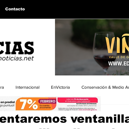
Contacto
ura
Internacional
EnVictoria
Conservación & Medio A
ra
uintín, BC
Bahía de los Ángeles, BC
Columnas Invitadas
entaremos ventanill