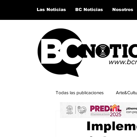
Las Noticias
BC Noticias
Nosotros
Todas las publicaciones
Arte&Cult
23 oct 2024
1 min de lectu
Lo último del momento
San Q
Implem