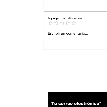
Agrega una calificación
Proturismo responde
Escribir un comentario...
con resultados: Andrés
Martínez Bremer
Suscríbete a nuestro