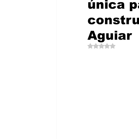
única p
Política
EntramadoBC
T
constru
Aguiar
Obtuvo NaN de 5 es