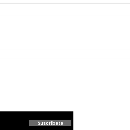
Red Viva cumple un año
Agua
con impacto en
Ens
educación, inclusión y
Sán
conservación; formaliza
alianza con el Cabildo
de Ensenada
 boletín
Suscríbete