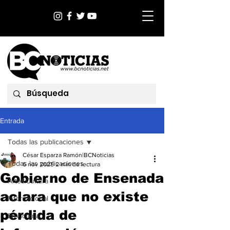
Entrada
Todas las publicaciones
César Esparza Ramón|BCNoticias
Todas las publicaciones
6 nov 2025
2 min de lectura
Gobierno de Ensenada
Arte&Cultura
aclara que no existe
Internacional
pérdida de
EnVictoria