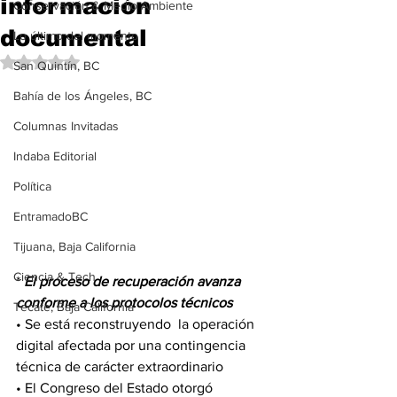
información
Conservación & Medio Ambiente
documental
Lo último del momento
Obtuvo NaN de 5 estrellas.
San Quintín, BC
Bahía de los Ángeles, BC
Columnas Invitadas
Indaba Editorial
Política
EntramadoBC
Tijuana, Baja California
Ciencia & Tech
* 
El proceso de recuperación avanza 
conforme a los protocolos técnicos
Tecate, Baja California
• Se está reconstruyendo  la operación 
digital afectada por una contingencia 
técnica de carácter extraordinario
• El Congreso del Estado otorgó 