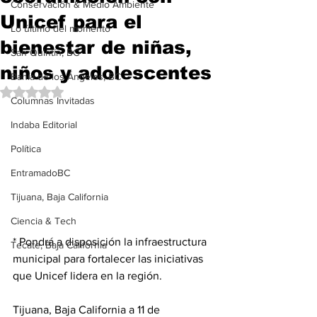
Conservación & Medio Ambiente
Unicef para el
Lo último del momento
bienestar de niñas,
San Quintín, BC
niños y adolescentes
Bahía de los Ángeles, BC
Obtuvo NaN de 5 estrellas.
Columnas Invitadas
Indaba Editorial
Política
EntramadoBC
Tijuana, Baja California
Ciencia & Tech
* Pondrá a disposición la infraestructura 
Tecate, Baja California
municipal para fortalecer las iniciativas 
que Unicef lidera en la región.
Tijuana, Baja California a 11 de 