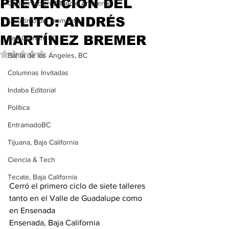
PREVENCIÓN DEL
Conservación & Medio Ambiente
DELITO: ANDRÉS
Lo último del momento
MARTÍNEZ BREMER
San Quintín, BC
Obtuvo NaN de 5 estrellas.
Bahía de los Ángeles, BC
Columnas Invitadas
Indaba Editorial
Política
EntramadoBC
Tijuana, Baja California
Ciencia & Tech
Tecate, Baja California
Cerró el primero ciclo de siete talleres 
tanto en el Valle de Guadalupe como 
en Ensenada 
Ensenada, Baja California 