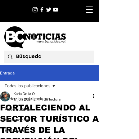
Entrada
Todas las publicaciones
Karla De la O
Todas las publicaciones
17 jun 2024
2 min de lectura
FORTALECIENDO AL
Arte&Cultura
SECTOR TURÍSTICO A
Internacional
TRAVÉS DE LA
EnVictoria