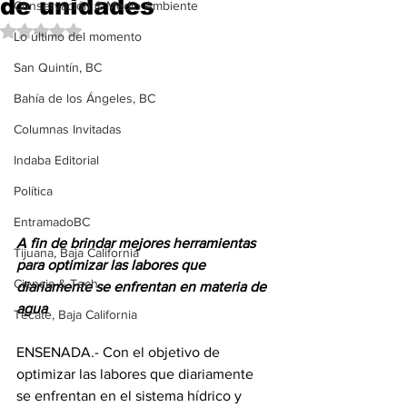
de unidades
Conservación & Medio Ambiente
Obtuvo NaN de 5 estrellas.
Lo último del momento
San Quintín, BC
Bahía de los Ángeles, BC
Columnas Invitadas
Indaba Editorial
Política
EntramadoBC
A fin de brindar mejores herramientas 
Tijuana, Baja California
para optimizar las labores que 
Ciencia & Tech
diariamente se enfrentan en materia de 
agua
Tecate, Baja California
ENSENADA.- Con el objetivo de 
optimizar las labores que diariamente 
se enfrentan en el sistema hídrico y 