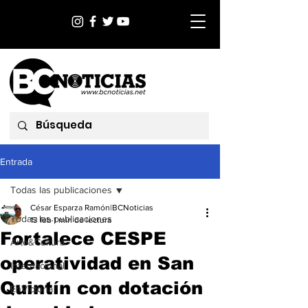
Entrada
Todas las publicaciones
César Esparza Ramón|BCNoticias
Todas las publicaciones
13 feb
1 min de lectura
Fortalece CESPE
Arte&Cultura
operatividad en San
Internacional
Quintín con dotación
EnVictoria