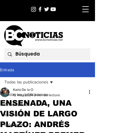
Entrada
Todas las publicaciones
Karla De la O
Todas las publicaciones
12 may 2024
3 min de lectura
ENSENADA, UNA
Arte&Cultura
VISIÓN DE LARGO
Internacional
PLAZO: ANDRÉS
EnVictoria