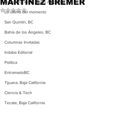
MARTÍNEZ BREMER
Conservación & Medio Ambiente
Obtuvo NaN de 5 estrellas.
Lo último del momento
San Quintín, BC
Bahía de los Ángeles, BC
Columnas Invitadas
Indaba Editorial
Política
EntramadoBC
Tijuana, Baja California
Ciencia & Tech
Tecate, Baja California