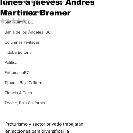
lunes a jueves: Andrés
Conservación & Medio Ambiente
Martínez Bremer
Lo último del momento
Obtuvo NaN de 5 estrellas.
San Quintín, BC
Bahía de los Ángeles, BC
Columnas Invitadas
Indaba Editorial
Política
EntramadoBC
Tijuana, Baja California
Ciencia & Tech
Tecate, Baja California
Proturismo y sector privado trabajarán 
en acciones para diversificar la 