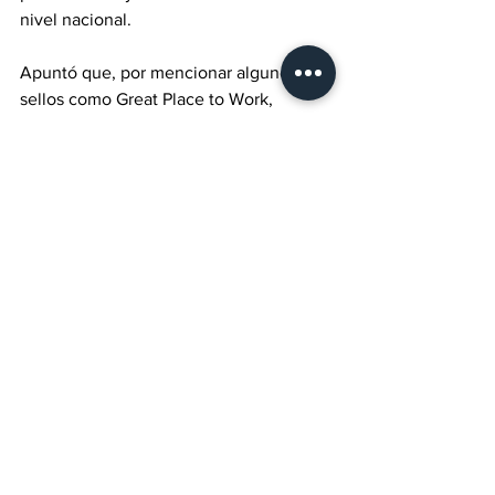
nivel nacional.
Apuntó que, por mencionar algunos, 
sellos como Great Place to Work, 
acreditaciones en Derechos Humanos, 
el cumplimiento de la Coepris y el RNT 
suman valor y confianza a los visitantes, 
fortaleciendo la competitividad de 
Ensenada como destino turístico.
Concluyó que la meta es transitar hacia 
un destino sostenible, accesible y 
regenerativo, con indicadores de 
satisfacción, retorno y derrama por día 
de la semana. Señaló que el enfoque 
en servicio y medición permitirá ajustar 
promociones y paquetes según el 
desempeño de cada segmento,  y 