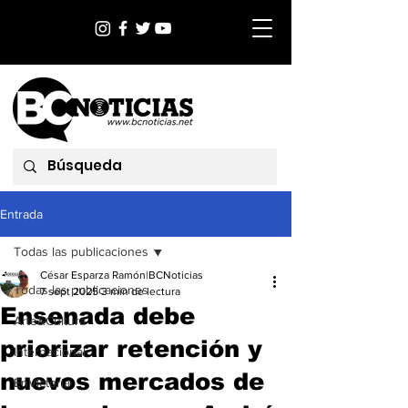
Entrada
Todas las publicaciones
César Esparza Ramón|BCNoticias
Todas las publicaciones
7 sept 2025
3 min de lectura
Ensenada debe
Arte&Cultura
priorizar retención y
Internacional
nuevos mercados de
EnVictoria