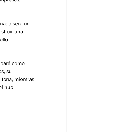
enada será un 
struir una 
ollo 
ipará como 
s, su 
toría, mientras 
el hub.