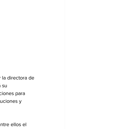
 la directora de 
 su 
ciones para 
tuciones y 
tre ellos el 