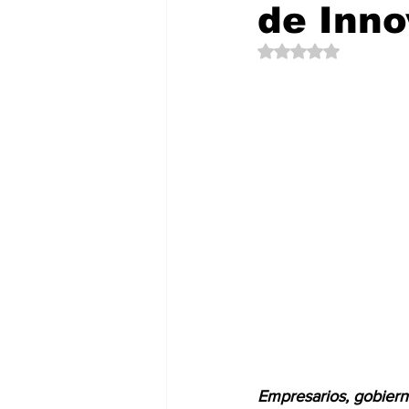
de Inno
Política
EntramadoBC
T
Obtuvo NaN de 5 es
Empresarios, gobiern