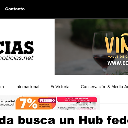
Contacto
ura
Internacional
EnVictoria
Conservación & Medio A
ón|BCNoticias
13 ene
2 min de lectura
uintín, BC
Bahía de los Ángeles, BC
Columnas Invitadas
da busca un Hub fed