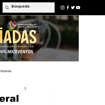
mbiente
Indaba Editorial
eral