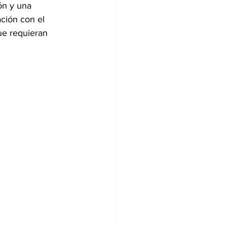
ón y una 
ción con el 
ue requieran 