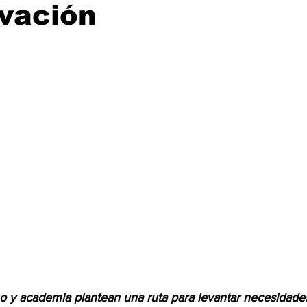
vación
ijuana, Baja California
Ciencia & Tech
Tecate, Baja Californ
trellas.
o y academia plantean una ruta para levantar necesidades