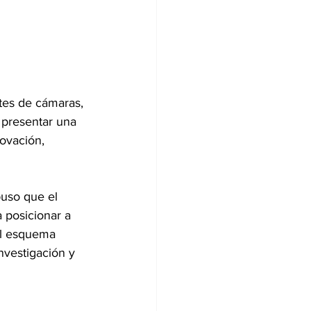
tes de cámaras, 
 presentar una 
ovación, 
puso que el 
 posicionar a 
el esquema 
vestigación y 