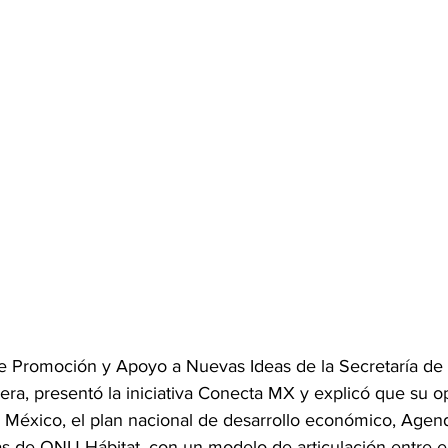
r de Promoción y Apoyo a Nuevas Ideas de la Secretaría de
ra, presentó la iniciativa Conecta MX y explicó que su o
an México, el plan nacional de desarrollo económico, Age
ías de ONU-Hábitat, con un modelo de articulación entre 