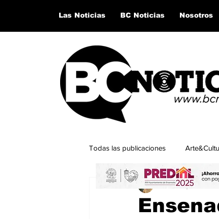
Las Noticias
BC Noticias
Nosotros
Todas las publicaciones
Arte&Cult
César Esparza Ram
Lo último del momento
San Q
Ensena