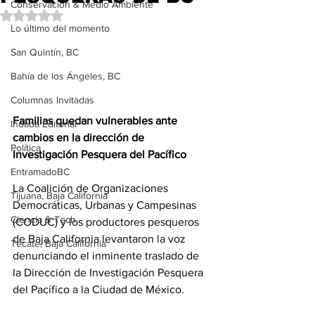
Conservación & Medio Ambiente
Obtuvo NaN de 5 estrellas.
Lo último del momento
San Quintín, BC
Bahía de los Ángeles, BC
Columnas Invitadas
Familias quedan vulnerables ante 
Indaba Editorial
cambios en la dirección de 
Política
Investigación Pesquera del Pacífico
EntramadoBC
La Coalición de Organizaciones 
Tijuana, Baja California
Democráticas, Urbanas y Campesinas 
Ciencia & Tech
(CODUC) y los productores pesqueros 
de Baja California levantaron la voz 
Tecate, Baja California
denunciando el inminente traslado de 
la Dirección de Investigación Pesquera 
del Pacífico a la Ciudad de México. 