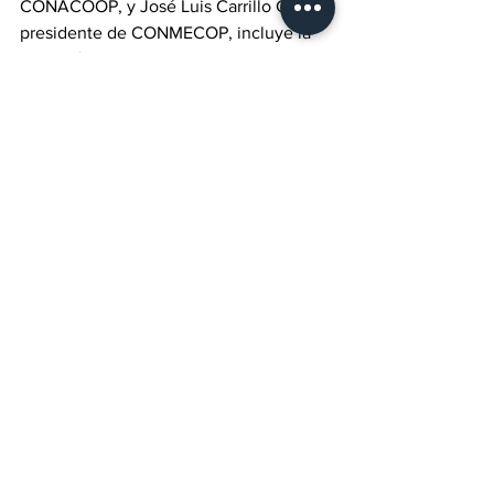
CONACOOP, y José Luis Carrillo Galaz, 
presidente de CONMECOP, incluye la 
remoción de Valdez de su cargo y que, 
si el traslado de la dirección es 
inevitable, se realice a Mazatlán, 
Sinaloa, afirmaron. 
Esta ciudad costera permitiría una 
colaboración más estrecha con 
CONAPESCA, y facilitaría la atención a 
los estados del noroeste de México, 
que concentran la mayor actividad 
pesquera.
Los pescadores reiteraron su solicitud 
de ser escuchados por los consejeros 
de la Junta de Gobierno del IMIPAS, 
recordando que las decisiones tomadas 
sin consulta al sector solo traerán más 