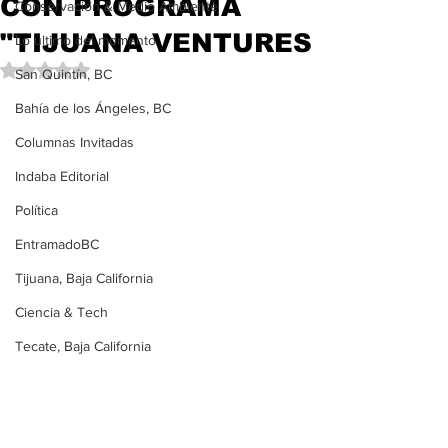
CON PROGRAMA
Conservación & Medio Ambiente
"TIJUANA VENTURES
Lo último del momento
Obtuvo NaN de 5 estrellas.
San Quintín, BC
Bahía de los Ángeles, BC
Columnas Invitadas
Indaba Editorial
Política
EntramadoBC
Tijuana, Baja California
Ciencia & Tech
Tecate, Baja California