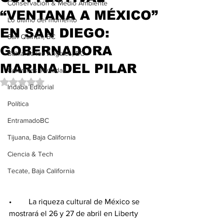
Conservación & Medio Ambiente
“VENTANA A MÉXICO”
Lo último del momento
EN SAN DIEGO:
San Quintín, BC
GOBERNADORA
Bahía de los Ángeles, BC
MARINA DEL PILAR
Columnas Invitadas
Obtuvo NaN de 5 estrellas.
Indaba Editorial
Política
EntramadoBC
Tijuana, Baja California
Ciencia & Tech
Tecate, Baja California
•	La riqueza cultural de México se 
mostrará el 26 y 27 de abril en Liberty 