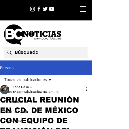
Entrada
Todas las publicaciones
Karla De la O
Todas las publicaciones
12 sept 2024
2 min de lectura
CRUCIAL REUNIÓN
Arte&Cultura
EN CD. DE MÉXICO
Internacional
CON EQUIPO DE
EnVictoria