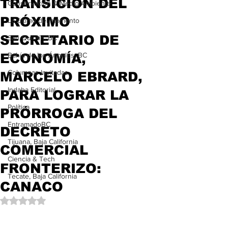
TRANSICIÓN DEL
Conservación & Medio Ambiente
PRÓXIMO
Lo último del momento
SECRETARIO DE
San Quintín, BC
ECONOMÍA,
Bahía de los Ángeles, BC
Columnas Invitadas
MARCELO EBRARD,
Indaba Editorial
PARA LOGRAR LA
Política
PRÓRROGA DEL
EntramadoBC
DECRETO
Tijuana, Baja California
COMERCIAL
Ciencia & Tech
FRONTERIZO:
Tecate, Baja California
CANACO
Obtuvo NaN de 5 estrellas.