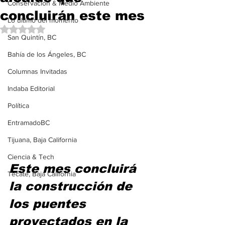
Conservación & Medio Ambiente
concluirán este mes
Lo último del momento
Obtuvo NaN de 5 estrellas.
San Quintín, BC
Bahía de los Ángeles, BC
Columnas Invitadas
Indaba Editorial
Política
EntramadoBC
Tijuana, Baja California
Ciencia & Tech
Este mes concluirá 
Tecate, Baja California
la construcción de 
los puentes 
proyectados en la 