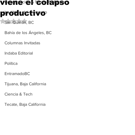
viene el colapso
Conservación & Medio Ambiente
productivo
Lo último del momento
Obtuvo NaN de 5 estrellas.
San Quintín, BC
Bahía de los Ángeles, BC
Columnas Invitadas
Indaba Editorial
Política
EntramadoBC
Tijuana, Baja California
Ciencia & Tech
Tecate, Baja California