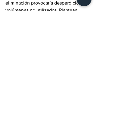
eliminación provocaría desperdicio de 
volúmenes no utilizados. Plantean 
restablecerlas bajo validación 
comunitaria o de Consejos de Cuenca.
El presidente del CCEE afirmó que el 
organismo coincide con la necesidad 
de un proceso legislativo que incorpore 
criterios técnicos verificables, 
participación regional y mecanismos 
claros para la operación cotidiana en 
entornos agrícolas. Sostuvo que el 
CCEE mantendrá comunicación con 
productores locales y organismos 
nacionales para dar seguimiento al 
dictamen y participar en la construcción 
de soluciones que garanticen operación 
productiva con certidumbre jurídica.