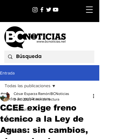
Entrada
Todas las publicaciones
César Esparza Ramón|BCNoticias
Todas las publicaciones
3 dic 2025
4 min de lectura
CCEE exige freno
Arte&Cultura
técnico a la Ley de
Internacional
Aguas: sin cambios,
EnVictoria