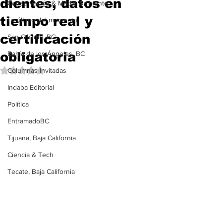
dientes, datos en
Conservación & Medio Ambiente
tiempo real y
Lo último del momento
certificación
San Quintín, BC
obligatoria
Bahía de los Ángeles, BC
Obtuvo NaN de 5 estrellas.
Columnas Invitadas
Indaba Editorial
Política
EntramadoBC
Tijuana, Baja California
Ciencia & Tech
Tecate, Baja California