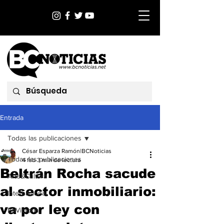
Entrada
Todas las publicaciones
César Esparza Ramón|BCNoticias
Todas las publicaciones
4 feb
3 min de lectura
Beltrán Rocha sacude
Arte&Cultura
al sector inmobiliario:
Internacional
va por ley con
EnVictoria