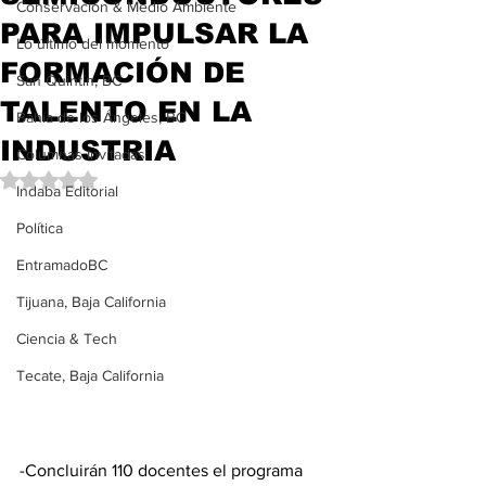
Conservación & Medio Ambiente
PARA IMPULSAR LA
Lo último del momento
FORMACIÓN DE
San Quintín, BC
TALENTO EN LA
Bahía de los Ángeles, BC
INDUSTRIA
Columnas Invitadas
Obtuvo NaN de 5 estrellas.
Indaba Editorial
Política
EntramadoBC
Tijuana, Baja California
Ciencia & Tech
Tecate, Baja California
-Concluirán 110 docentes el programa 