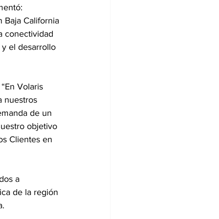
mentó: 
Baja California 
a conectividad 
y el desarrollo 
 “En Volaris 
 nuestros 
demanda de un 
estro objetivo 
os Clientes en 
ados a 
ca de la región 
a.