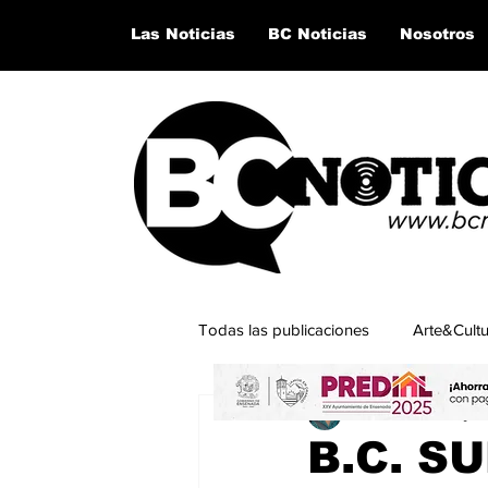
Las Noticias
BC Noticias
Nosotros
Todas las publicaciones
Arte&Cult
Karla De la O
12 ju
Lo último del momento
San Q
B.C. S