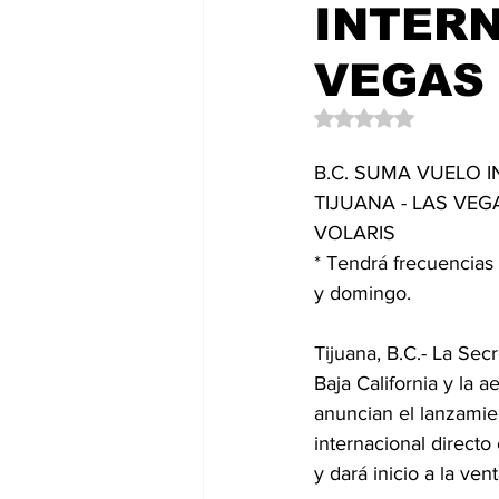
INTERN
Política
EntramadoBC
T
VEGAS
Obtuvo NaN de 5 es
B.C. SUMA VUELO 
TIJUANA - LAS VE
VOLARIS
* Tendrá frecuencias 
y domingo.
Tijuana, B.C.- La Sec
Baja California y la ae
anuncian el lanzamie
internacional directo
y dará inicio a la ven