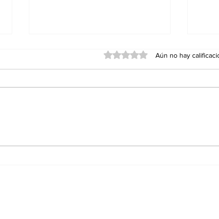
Obtuvo 0 de 5 estrellas.
Aún no hay calificac
Red Viva cumple un año
Agua
con impacto en
Ens
educación, inclusión y
Sán
conservación; formaliza
alianza con el Cabildo
de Ensenada