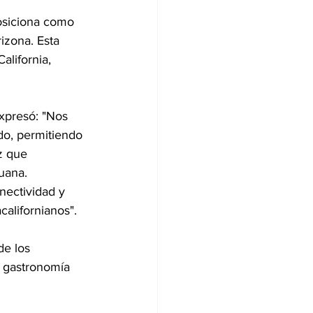
osiciona como 
izona. Esta 
alifornia, 
xpresó: "Nos 
do, permitiendo 
z que 
uana. 
nectividad y 
californianos".
de los 
u gastronomía 