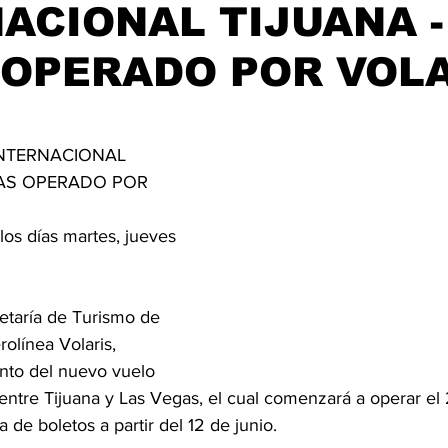
ACIONAL TIJUANA -
ijuana, Baja California
Ciencia & Tech
Tecate, Baja Californ
 OPERADO POR VOL
trellas.
INTERNACIONAL 
GAS OPERADO POR 
los días martes, jueves 
retaría de Turismo de 
rolínea Volaris, 
nto del nuevo vuelo 
 entre Tijuana y Las Vegas, el cual comenzará a operar el
ta de boletos a partir del 12 de junio. 