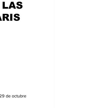
 LAS
ia
ARIS
 29 de octubre 