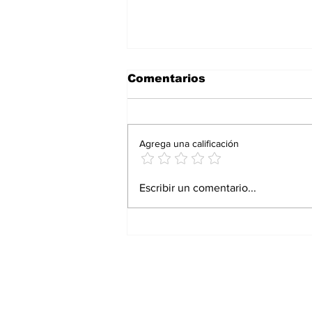
Comentarios
Agrega una calificación
Proturismo responde
Escribir un comentario...
con resultados: Andrés
Martínez Bremer