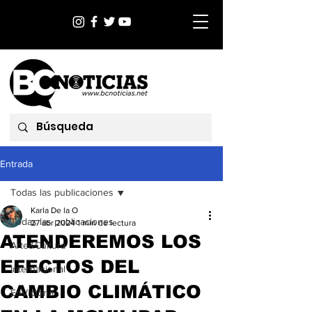
Entrada
Todas las publicaciones
Karla De la O
Todas las publicaciones
27 abr 2024
1 min de lectura
ATENDEREMOS LOS
Arte&Cultura
EFECTOS DEL
Internacional
CAMBIO CLIMÁTICO
EnVictoria