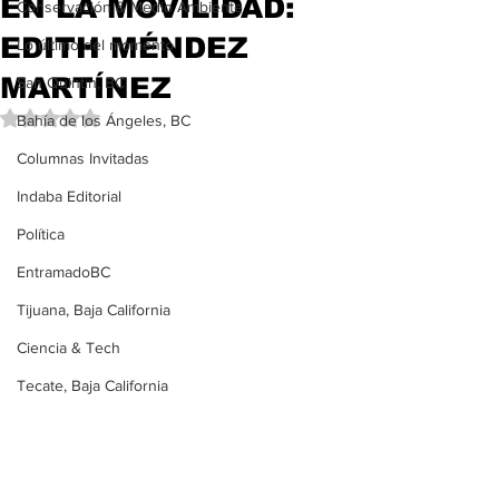
EN LA MOVILIDAD:
Conservación & Medio Ambiente
EDITH MÉNDEZ
Lo último del momento
MARTÍNEZ
San Quintín, BC
Obtuvo NaN de 5 estrellas.
Bahía de los Ángeles, BC
Columnas Invitadas
Indaba Editorial
Política
EntramadoBC
Tijuana, Baja California
Ciencia & Tech
Tecate, Baja California