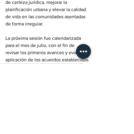
de certeza jurídica, mejorar la 
planificación urbana y elevar la calidad 
de vida en las comunidades asentadas 
de forma irregular.
La próxima sesión fue calendarizada 
para el mes de julio, con el fin de 
revisar los primeros avances y evaluar la 
aplicación de los acuerdos establecidos.
Baja California
TePlaticamosLaHistoria
México
Competitividad
Sector Productivo
San Quintín
Lo último del momento
San Quintín, BC
Ver todo