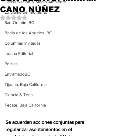
Conservación & Medio Ambiente
CANO NÚÑEZ
Lo último del momento
Obtuvo NaN de 5 estrellas.
San Quintín, BC
Bahía de los Ángeles, BC
Columnas Invitadas
Indaba Editorial
Política
EntramadoBC
Tijuana, Baja California
Ciencia & Tech
Tecate, Baja California
Se acuerdan acciones conjuntas para 
regularizar asentamientos en el 