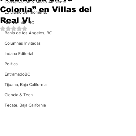
Conservación & Medio Ambiente
Colonia” en Villas del
Lo último del momento
Real VI
San Quintín, BC
Obtuvo NaN de 5 estrellas.
Bahía de los Ángeles, BC
Columnas Invitadas
Indaba Editorial
Política
EntramadoBC
Tijuana, Baja California
Ciencia & Tech
Tecate, Baja California