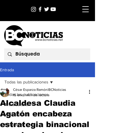
Entrada
Todas las publicaciones
César Esparza Ramón|BCNoticias
Todas las publicaciones
15 ene
1 min de lectura
Alcaldesa Claudia
Arte&Cultura
Agatón encabeza
Internacional
estrategia binacional
EnVictoria