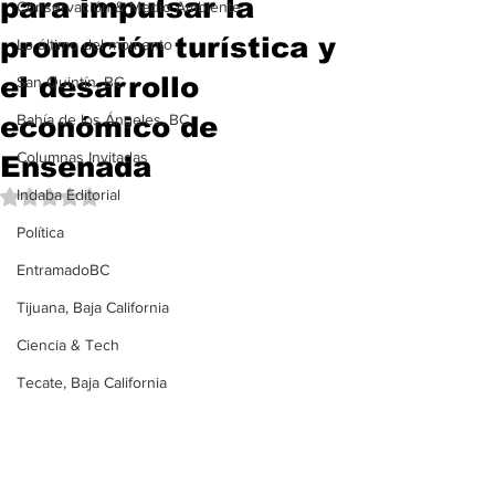
para impulsar la
Conservación & Medio Ambiente
promoción turística y
Lo último del momento
el desarrollo
San Quintín, BC
económico de
Bahía de los Ángeles, BC
Columnas Invitadas
Ensenada
Indaba Editorial
Obtuvo NaN de 5 estrellas.
Política
EntramadoBC
Tijuana, Baja California
Ciencia & Tech
Tecate, Baja California