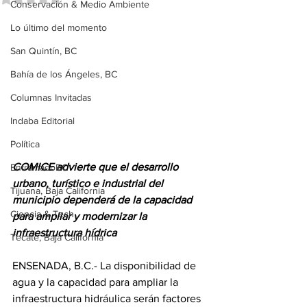
Conservación & Medio Ambiente
Lo último del momento
San Quintín, BC
Bahía de los Ángeles, BC
Columnas Invitadas
Indaba Editorial
Política
COMICE advierte que el desarrollo 
EntramadoBC
urbano, turístico e industrial del 
Tijuana, Baja California
municipio dependerá de la capacidad 
Ciencia & Tech
para ampliar y modernizar la 
infraestructura hídrica
Tecate, Baja California
ENSENADA, B.C.- La disponibilidad de 
agua y la capacidad para ampliar la 
infraestructura hidráulica serán factores 