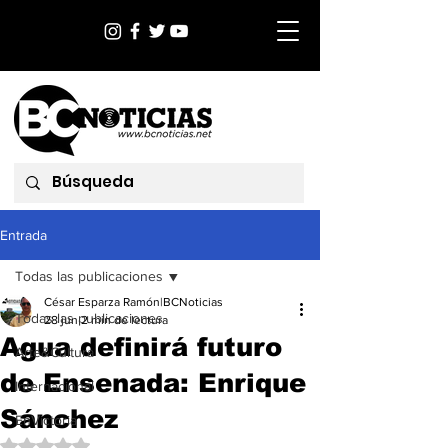
Entrada
Todas las publicaciones
César Esparza Ramón|BCNoticias
Todas las publicaciones
28 jun
2 min de lectura
Agua definirá futuro
Arte&Cultura
de Ensenada: Enrique
Internacional
Sánchez
EnVictoria
Obtuvo NaN de 5 estrellas.