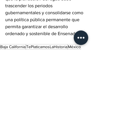
trascender los periodos 
gubernamentales y consolidarse como 
una política pública permanente que 
permita garantizar el desarrollo 
ordenado y sostenible de Ensenada.
Baja California
TePlaticamosLaHistoria
México
Ensenada
Competitividad
Sector Empresarial
Comice
Lo último del momento
Ver todo
Entradas recientes