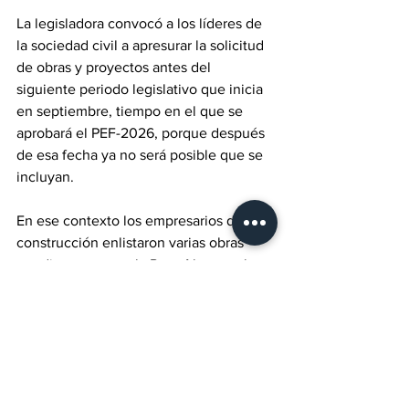
La legisladora convocó a los líderes de 
la sociedad civil a apresurar la solicitud 
de obras y proyectos antes del 
siguiente periodo legislativo que inicia 
en septiembre, tiempo en el que se 
aprobará el PEF-2026, porque después 
de esa fecha ya no será posible que se 
incluyan.
En ese contexto los empresarios de la 
construcción enlistaron varias obras 
pendientes como: la Ruta Alterna a la 
carretera escénica, segunda etapa del 
Libramiento Ensenada, segunda etapa 
de la Planta Desaladora, modernización 
del tramo carretero en la parte alta de 
Maneadero, entre otras, en las que le 
solicitaron intervenir.