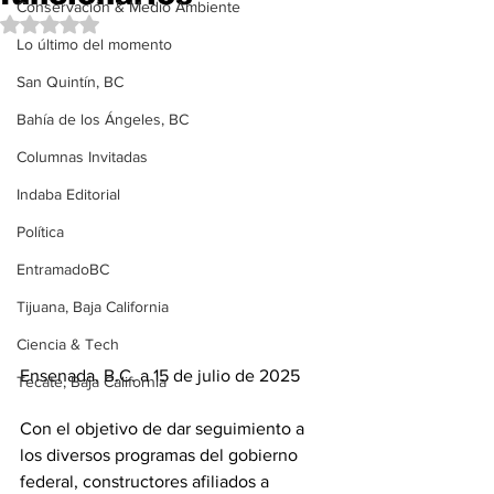
Conservación & Medio Ambiente
Obtuvo NaN de 5 estrellas.
Lo último del momento
San Quintín, BC
Bahía de los Ángeles, BC
Columnas Invitadas
Indaba Editorial
Política
EntramadoBC
Tijuana, Baja California
Ciencia & Tech
Ensenada, B.C. a 15 de julio de 2025 
Tecate, Baja California
Con el objetivo de dar seguimiento a 
los diversos programas del gobierno 
federal, constructores afiliados a 