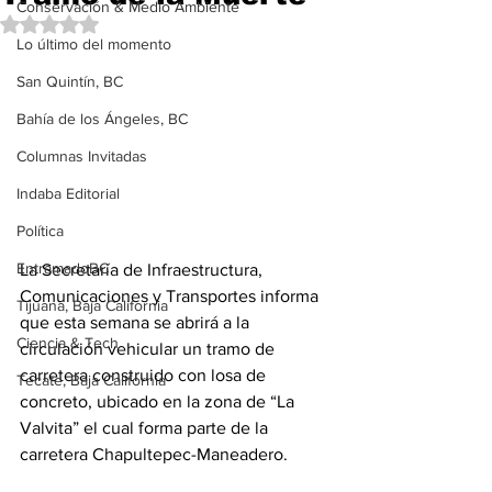
Conservación & Medio Ambiente
Obtuvo NaN de 5 estrellas.
Lo último del momento
San Quintín, BC
Bahía de los Ángeles, BC
Columnas Invitadas
Indaba Editorial
Política
EntramadoBC
La Secretaría de Infraestructura, 
Comunicaciones y Transportes informa 
Tijuana, Baja California
que esta semana se abrirá a la 
Ciencia & Tech
circulación vehicular un tramo de 
carretera construido con losa de 
Tecate, Baja California
concreto, ubicado en la zona de “La 
Valvita” el cual forma parte de la 
carretera Chapultepec-Maneadero. 